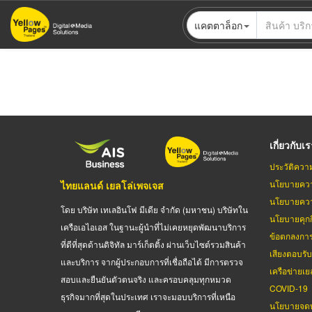
ข้าม
แคตตาล็อก
ไป
ยัง
เนื้อหา
หลัก
เกี่ยวกับเ
ประวัติควา
นโยบายควา
ไทยแลนด์ เยลโล่เพจเจส
นโยบายควา
โดย บริษัท เทเลอินโฟ มีเดีย จำกัด (มหาชน) บริษัทใน
นโยบายคุกกี
เครือเอไอเอส ในฐานะผู้นำที่ไม่เคยหยุดพัฒนาบริการ
ข้อตกลงกา
ที่ดีที่สุดด้านดิจิทัล มาร์เก็ตติ้ง ผ่านเว็บไซต์รวมสินค้า
เสียงตอบรั
และบริการ จากผู้ประกอบการที่เชื่อถือได้ มีการตรวจ
เครือข่ายเย
สอบและยืนยันตัวตนจริง และครอบคลุมทุกหมวด
COVID-19
ธุรกิจมากที่สุดในประเทศ เราจะมอบบริการที่เหนือ
นโยบายจดท