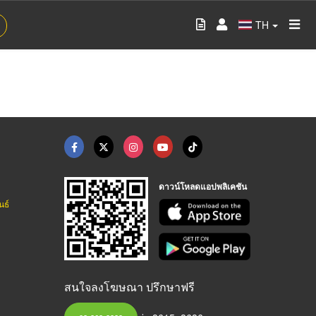
TH
ดาวน์โหลดแอปพลิเคชัน
นธ์
สนใจลงโฆษณา ปรึกษาฟรี