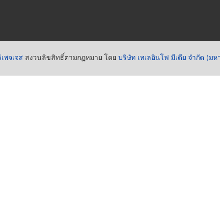
่เพจเจส
สงวนลิขสิทธิ์ตามกฏหมาย โดย
บริษัท เทเลอินโฟ มีเดีย จำกัด (ม