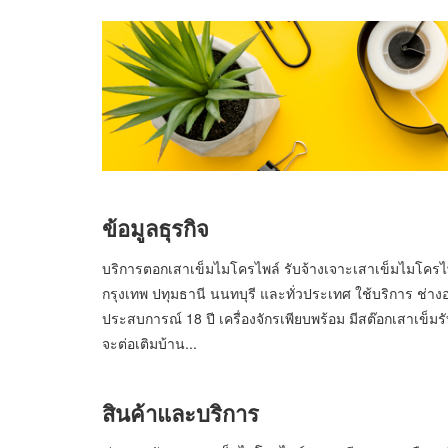
ข้อมูลธุรกิจ
บริการตอกเสาเข็มไมโครไพล์ รับจ้างเจาะเสาเข็มไมโคร
กรุงเทพ ปทุมธานี นนทบุรี และทั่วประเทศ ใช้บริการ ช่าง
ประสบการณ์ 18 ปี เครื่องจักรเพียบพร้อม มีสต๊อกเสาเข็มรับ
จะต่อเติมบ้าน...
สินค้าและบริการ