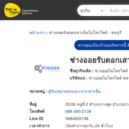
ข้าม
ธุรกิจ
ไป
ยัง
เนื้อหา
หลัก
หน้าแรก
> ช่างออยรับตอกเสาเข็มไมโครไพล์ - ชลบุรี
หากคุณเป็นเจ้าของกิจการนี้ ต
ช่างออยรับตอกเสา
ชื่อธุรกิจเดิม :
ช่างออยไมโครไพล์ 
บริษัทแม่ :
ช่างออยไมโครไพล์ ชลบ
หมวดหมู่ :
ผู้รับเหมาตอกและเจาะเสาเข็ม
ที่อยู่
33/26 หมู่ที่ 2 ตำบลบางพูด อำเภอปา
โทรศัพท์
088-490-2138
Line ID
0884902138
เวลาทำการ
เปิดทำการทุกวัน 24 ชั่วโมง