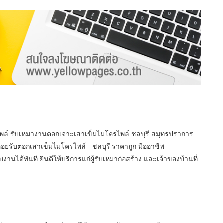
ไพล์ รับเหมางานตอกเจาะเสาเข็มไมโครไพล์ ชลบุรี สมุทรปราการ
ออยรับตอกเสาเข็มไมโครไพล์ - ชลบุรี ราคาถูก มืออาชีพ
งานได้ทันที ยินดีให้บริการแก่ผู้รับเหมาก่อสร้าง และเจ้าของบ้านที่